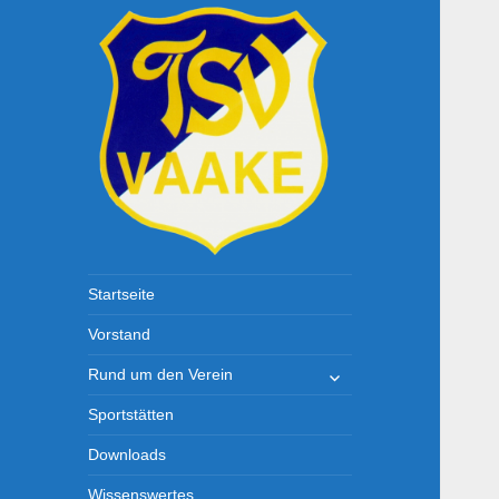
TSV-Vaake
Startseite
Vorstand
untermenü
Rund um den Verein
öffnen
Sportstätten
Downloads
Wissenswertes