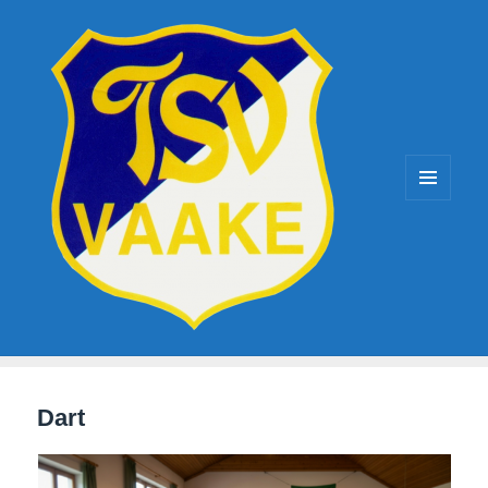
TSV-Vaake
MENÜ
UND
WIDGETS
Dart