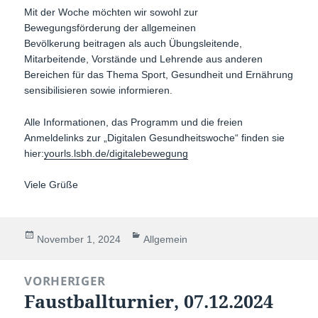
Mit der Woche möchten wir sowohl zur
Bewegungsförderung der allgemeinen
Bevölkerung beitragen als auch Übungsleitende,
Mitarbeitende, Vorstände und Lehrende aus anderen
Bereichen für das Thema Sport, Gesundheit und Ernährung
sensibilisieren sowie informieren.
Alle Informationen, das Programm und die freien
Anmeldelinks zur „Digitalen Gesundheitswoche“ finden sie
hier:
yourls.lsbh.de/digitalebewegung
Viele Grüße
Veröffentlicht
Kategorien
November 1, 2024
Allgemein
am
Beitragsnavigation
VORHERIGER
Faustballturnier, 07.12.2024
Vorheriger
Beitrag: