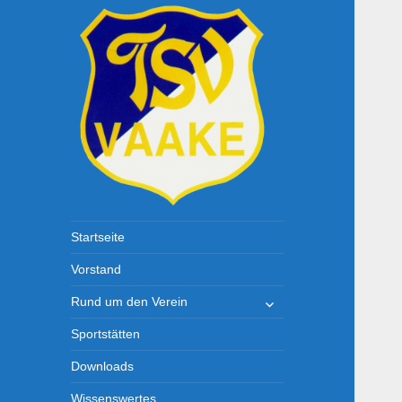
TSV-Vaake
Startseite
Vorstand
untermenü
Rund um den Verein
öffnen
Sportstätten
Downloads
Wissenswertes