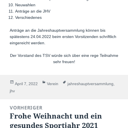
Neuwahlen
Anträge an die JHV
Verschiedenes
Anträge an die Jahreshauptversammlung können bis
spätestens 24.04.2022 beim ersten Vorsitzenden schriftlich
eingereicht werden.
Der Vorstand des TSV würde sich über eine rege Teilnahme
sehr freuen!
Veröffentlicht
Kategorien
Schlagwörter
April 7, 2022
Verein
jahreshauptversammlung
,
am
jhv
Beitragsnavigation
VORHERIGER
Frohe Weihnacht und ein
Vorheriger
Beitrag:
gesundes Sportjahr 2021