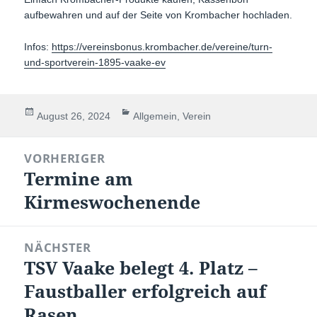
aufbewahren und auf der Seite von Krombacher hochladen.
Infos:
https://vereinsbonus.krombacher.de/vereine/turn-
und-sportverein-1895-vaake-ev
Veröffentlicht
Kategorien
August 26, 2024
Allgemein
,
Verein
am
Beitragsnavigation
VORHERIGER
Termine am
Vorheriger
Beitrag:
Kirmeswochenende
NÄCHSTER
TSV Vaake belegt 4. Platz –
Nächster
Beitrag:
Faustballer erfolgreich auf
Rasen