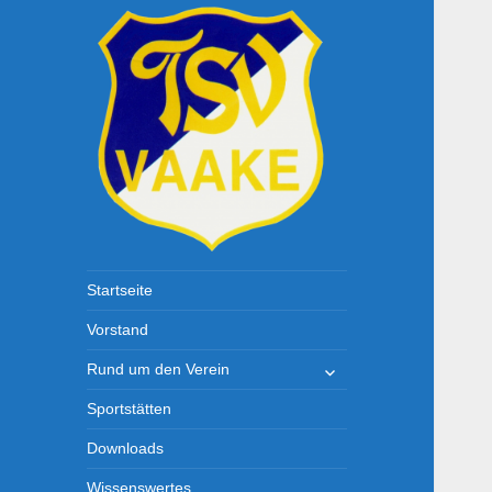
TSV-Vaake
Startseite
Vorstand
untermenü
Rund um den Verein
öffnen
Sportstätten
Downloads
Wissenswertes