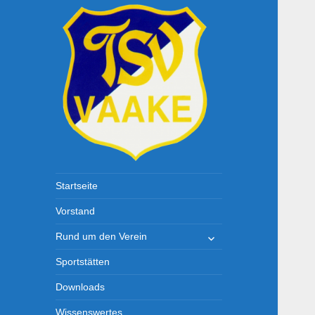
TSV-Vaake
Startseite
Vorstand
untermenü
Rund um den Verein
öffnen
Sportstätten
Downloads
Wissenswertes