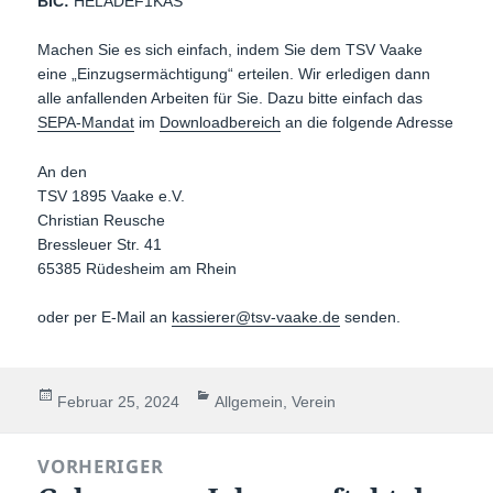
BIC:
HELADEF1KAS
Machen Sie es sich einfach, indem Sie dem TSV Vaake
eine „Einzugsermächtigung“ erteilen. Wir erledigen dann
alle anfallenden Arbeiten für Sie. Dazu bitte einfach das
SEPA-Mandat
im
Downloadbereich
an die folgende Adresse
An den
TSV 1895 Vaake e.V.
Christian Reusche
Bressleuer Str. 41
65385 Rüdesheim am Rhein
oder per E-Mail an
kassierer@tsv-vaake.de
senden.
Veröffentlicht
Kategorien
Februar 25, 2024
Allgemein
,
Verein
am
Beitragsnavigation
VORHERIGER
Vorheriger