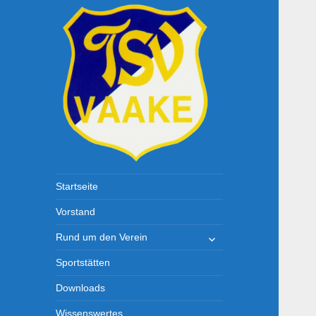
TSV-Vaake
Startseite
Vorstand
untermenü
Rund um den Verein
öffnen
Sportstätten
Downloads
Wissenswertes